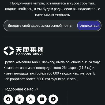
Продолжайте читать, оставайтесь в курсе событий,
подписывайтесь, и мы будем рады, если вы поделитесь с
нами своим мнением.
Подписаться
Группа компаний Anhui Tiankang была основана в 1974 году.
Компания занимает площадь около 264 акров (11,5 га) и
имеет площадь застройки 700 000 квадратных метров. В
ней работает более 6000 сотрудников, и это
диверсифицированная группа компаний, охватывающая
Подробнее о нас
множество отраслей. Группа компаний Tiankang
специализируется на производстве приборов и
измерительных приборов, оптических кабелей,