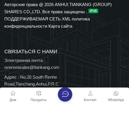
медицинской и фармацевтической продукции,
Авторские права @ 2026 ANHUI TIANKANG (GROUP)
интеллектуального электрооборудования и полимерных
SHARES CO.,LTD. Все права защищены .
кабельных лотков. Наша продукция широко используется в
ПОДДЕРЖИВАЕМАЯ СЕТЬ
XML
политика
нефтехимической промышленности, энергетике, транспорте
конфиденциальности
Карта сайта
и новых источниках энергии. Группа обладает
независимыми правами на импорт и экспорт и на
протяжении многих лет входит в число 500 крупнейших
производственных предприятий Китая, а также в число
СВЯЗАТЬСЯ С НАМИ
национальных высокотехнологичных предприятий и
Электронная почта :
национальных технологических центров, обладая
overseasales@tiankang.com
многочисленными провинциальными и национальными
Адрес :
No.20 South Renhe
наградами.
Road,Tianchang,Anhui,P.R.C
Дом
Продукты
Контакт
WhatsApp
Авторские права @ 2026 ANHUI TIANKANG (GROUP)
SHARES CO.,LTD. Все права защищены .
ПОДДЕРЖИВАЕМАЯ СЕТЬ
Блог
XML
политика конфиденциальности
Карта сайта