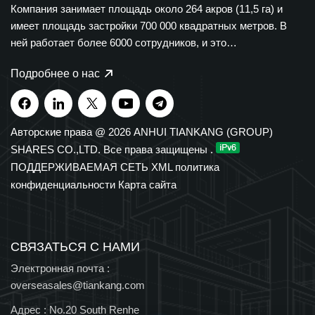
Компания занимает площадь около 264 акров (11,5 га) и
имеет площадь застройки 700 000 квадратных метров. В
ней работает более 6000 сотрудников, и это
диверсифицированная группа компаний, охватывающая
Подробнее о нас
множество отраслей. Группа компаний Tiankang
специализируется на производстве приборов и
измерительных приборов, оптических кабелей,
медицинской и фармацевтической продукции,
Авторские права @ 2026 ANHUI TIANKANG (GROUP)
интеллектуального электрооборудования и полимерных
SHARES CO.,LTD. Все права защищены .
кабельных лотков. Наша продукция широко используется в
ПОДДЕРЖИВАЕМАЯ СЕТЬ
XML
политика
нефтехимической промышленности, энергетике, транспорте
конфиденциальности
Карта сайта
и новых источниках энергии. Группа обладает
независимыми правами на импорт и экспорт и на
протяжении многих лет входит в число 500 крупнейших
производственных предприятий Китая, а также в число
СВЯЗАТЬСЯ С НАМИ
национальных высокотехнологичных предприятий и
Электронная почта :
национальных технологических центров, обладая
overseasales@tiankang.com
многочисленными провинциальными и национальными
Адрес :
No.20 South Renhe
наградами.